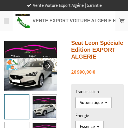
Vente Voiture Export Algérie | Garantie
Passer
au
contenu
VENTE EXPORT VOITURE ALGERIE HORS
principal
Seat Leon Spéciale
Edition EXPORT
ALGERIE
20 990,00 €
Transmission
Énergie