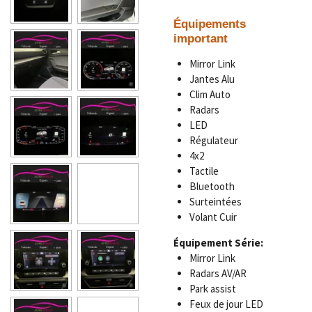
Équipements
important
Mirror Link
Jantes Alu
Clim Auto
Radars
LED
Régulateur
4x2
Tactile
Bluetooth
Surteintées
Volant Cuir
Équipement Série:
Mirror Link
Radars AV/AR
Park assist
Feux de jour LED