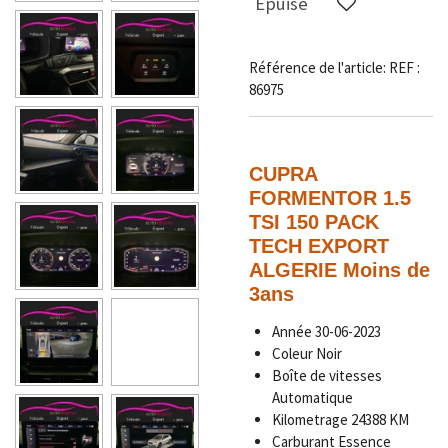
Épuisé
Référence de l'article:
REF :
86975
CUPRA
FORMENTOR 1.5
TSI 150 PACK
TECH EXPORT
ALGERIE Moins de
3ans
Année
30-06-2023
Coleur Noir
Boîte de vitesses
Automatique
Kilometrage
24388
KM
Carburant Essence