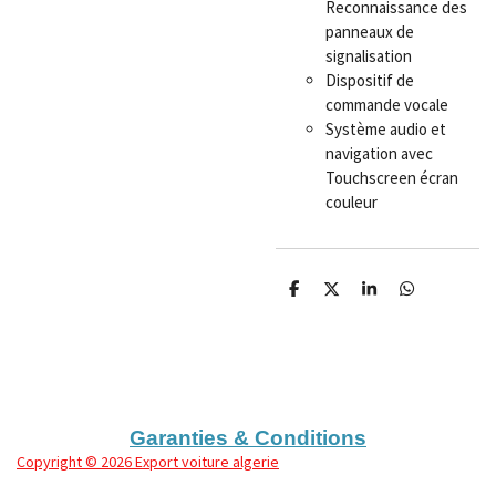
Reconnaissance des
panneaux de
signalisation
Dispositif de
commande vocale
Système audio et
navigation avec
Touchscreen écran
couleur
P
P
P
P
a
a
a
a
r
r
r
r
t
t
t
t
a
a
a
a
g
g
g
g
e
e
e
e
r
r
r
r
Garanties & Conditions
Copyright
© 2026 Export voiture algerie