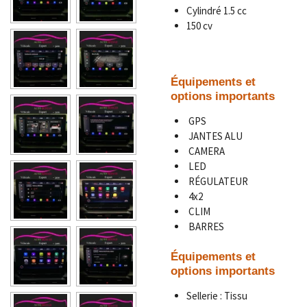
Cylindré 1.5 cc
150 cv
Équipements et
options importants
GPS
JANTES ALU
CAMERA
LED
RÉGULATEUR
4x2
CLIM
BARRES
Équipements et
options importants
Sellerie : Tissu