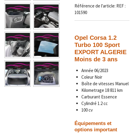
Référence de l'article:
REF :
101590
Opel Corsa
1.2
Turbo 100 Sport
EXPORT ALGERIE
Moins de 3 ans
Année
06/2023
Coleur Noir
Boîte de vitesses Manuel
Kilometrage
18 811
km
Carburant Essence
Cylindré 1.2 cc
100 cv
Équipements et
options important