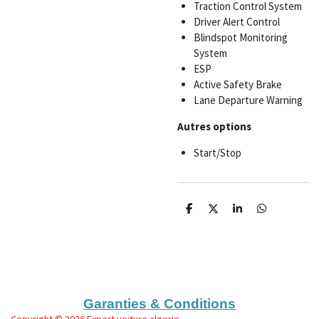
Traction Control System
Driver Alert Control
Blindspot Monitoring
System
ESP
Active Safety Brake
Lane Departure Warning
Autres options
Start/Stop
P
P
P
P
a
a
a
a
r
r
r
r
t
t
t
t
a
a
a
a
g
g
g
g
e
e
e
e
r
r
r
r
Garanties & Conditions