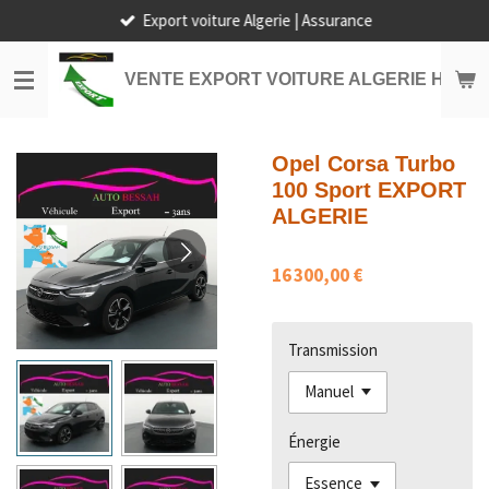
Export voiture Algerie | Assurance
Passer
au
contenu
VENTE EXPORT VOITURE ALGERIE HORS
principal
Opel Corsa Turbo
100 Sport EXPORT
ALGERIE
16 300,00 €
Transmission
Énergie