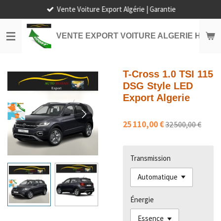
Vente Voiture Export Algérie | Garantie
Passer
au
contenu
VENTE EXPORT VOITURE ALGERIE HORS
principal
T-Cross 1.0 TSI 115
DSG Style LED
Export Algerie
25 110,00 €
32 500,00 €
Transmission
Énergie