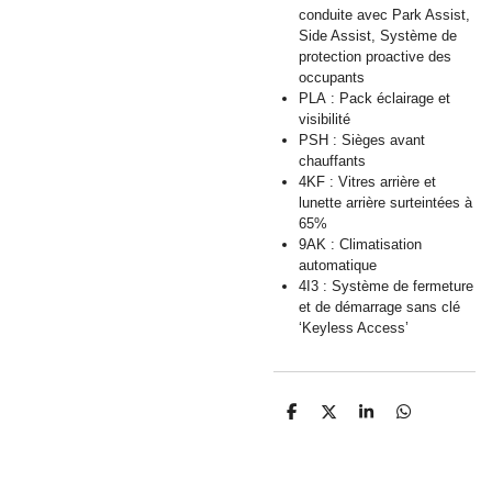
conduite avec Park Assist,
Side Assist, Système de
protection proactive des
occupants
PLA : Pack éclairage et
visibilité
PSH : Sièges avant
chauffants
4KF : Vitres arrière et
lunette arrière surteintées à
65%
9AK : Climatisation
automatique
4I3 : Système de fermeture
et de démarrage sans clé
‘Keyless Access’
P
P
P
P
a
a
a
a
r
r
r
r
t
t
t
t
a
a
a
a