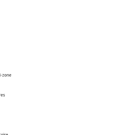
i-zone
res
toire