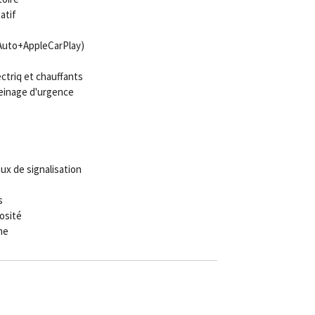
atif
dAuto+AppleCarPlay)
ctriq et chauffants
reinage d'urgence
x de signalisation
s
osité
me