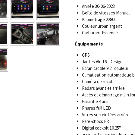
Année 30-06-2023
Boîte de vitesses Manuel
Kilometrage 22800
Couleur urban argent
Carburant Essence
Équipements
GPS
Jantes Alu 16" Design
Ecran tactile 9.2" couleur
Climatisation automatique b
Caméra de recul
Radars avant et arrière
Accès et démarrage main lib
Garantie 4 ans
Phares full LED
Vitres surteintées arrière
Pare-chocs FR
Digital cockpit 10.25"
assistant maintien de trajec