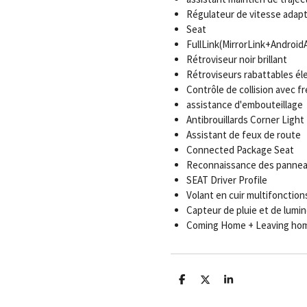
Régulateur de vitesse adapt
Seat
FullLink(MirrorLink+Androi
Rétroviseur noir brillant
Rétroviseurs rabattables éle
Contrôle de collision avec f
assistance d'embouteillage
Antibrouillards Corner Light
Assistant de feux de route
Connected Package Seat
Reconnaissance des panneau
SEAT Driver Profile
Volant en cuir multifonction
Capteur de pluie et de lumin
Coming Home + Leaving ho
P
P
P
a
a
a
r
r
r