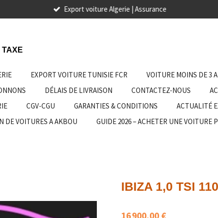
Export voiture Algerie | Assurance
 TAXE
ERIE
EXPORT VOITURE TUNISIE FCR
VOITURE MOINS DE 3 
IONNONS
DÉLAIS DE LIVRAISON
CONTACTEZ-NOUS
AC
IE
CGV-CGU
GARANTIES & CONDITIONS
ACTUALITÉ 
N DE VOITURES A AKBOU
GUIDE 2026 – ACHETER UNE VOITURE 
IBIZA 1,0 TSI 11
16 900,00 €