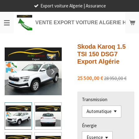
Export voiture Algerie | Assurance
Passer
au
contenu
VENTE EXPORT VOITURE ALGERIE HORS
principal
Skoda Karoq 1.5
TSI 150 DSG7
Export Algérie
25 500,00 €
28 950,00 €
Transmission
Énergie