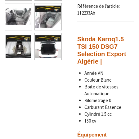
Référence de l'article:
112233Ab
Skoda Karoq
1.5
TSI 150 DSG7
Selection Export
Algérie |
Année
VN
Couleur
Blanc
Boîte de vitesses
Automatique
Kilometrage 0
Carburant Essence
Cylindré 1.5 cc
150 cv
Équipement