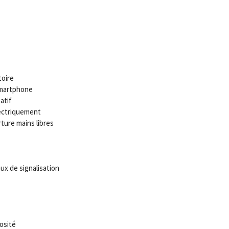
toire
Smartphone
atif
lectriquement
ture mains libres
x de signalisation
osité