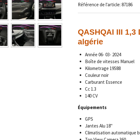
Référence de l'article:
87186
QASHQAI III 1,3
algérie
Année 06- 03- 2024
Boîte de vitesses Manuel
Kilometrage 19588
Couleur noir
Carburant Essence
Cc 1.3
140 CV
Équipements
GPS
Jantes Alu 18"
Climatisation automatique b
Top View Camera 360