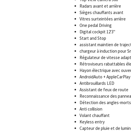
Radars avant et arrière
Sièges chauffants avant
Vitres surteintées arrière
One pedal Driving
Digital cockpit 12'3"
Start and Stop
assistant maintien de trajec
chargeur à induction pour 
Régulateur de vitesse adapt
Rétroviseurs rabattables é
Hayon électrique avec ouver
AndroidAuto + AppleCarPlay
Antibrouillards LED
Assistant de feux de route
Reconnaissance des panneau
Détection des angles-morts
Anti collision
Volant chauffant
Keyless entry
Capteur de pluie et de lumin