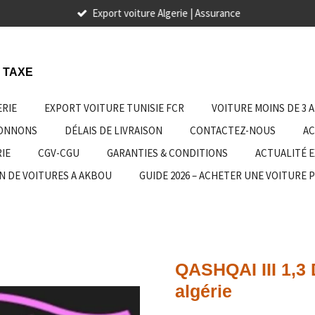
Export voiture Algerie | Assurance
 TAXE
ERIE
EXPORT VOITURE TUNISIE FCR
VOITURE MOINS DE 3 
IONNONS
DÉLAIS DE LIVRAISON
CONTACTEZ-NOUS
AC
IE
CGV-CGU
GARANTIES & CONDITIONS
ACTUALITÉ 
N DE VOITURES A AKBOU
GUIDE 2026 – ACHETER UNE VOITURE 
QASHQAI III 1,3
algérie