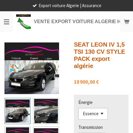
Export voiture Algerie | Assurance
Passer
au
contenu
VENTE EXPORT VOITURE ALGERIE HORS
principal
SEAT LEON IV 1,5
TSI 130 CV STYLE
PACK export
algérie
18 900,00 €
Énergie
Transmission