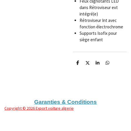
Feux clignotants LED
dans Rétroviseur ext
intégré(e)
Rétroviseur Int avec
fonction électrochrome
Supports Isofix pour
siège enfant
P
P
P
P
a
a
a
a
r
r
r
r
t
t
t
t
a
a
a
a
g
g
g
g
e
e
e
e
r
r
r
r
Garanties & Conditions
Copyright
© 2026 Export voiture algerie