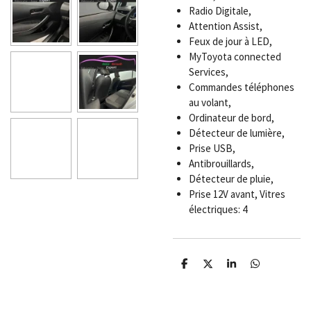
Radio Digitale,
Attention Assist,
Feux de jour à LED,
MyToyota connected
Services,
Commandes téléphones
au volant,
Ordinateur de bord,
Détecteur de lumière,
Prise USB,
Antibrouillards,
Détecteur de pluie,
Prise 12V avant, Vitres
électriques: 4
P
P
P
P
a
a
a
a
r
r
r
r
t
t
t
t
a
a
a
a