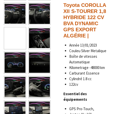
Toyota COROLLA
XII S-TOURER 1,8
HYBRIDE 122 CV
BVA DYNAMIC
GPS EXPORT
ALGÉRIE |
Année
13/01/2023
Couleu Silver Metalique
Boîte de vitesses
Automatique
Kilometrage -48000 km
Carburant Essence
Cylindré 1.8 cc
122cv
Essentiel des
équipements
GPS Pro-Touch,