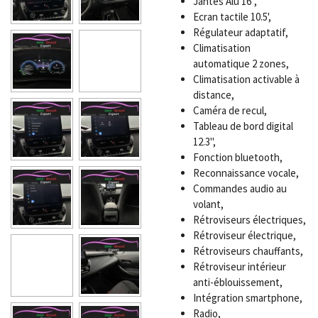
Jantes Alu 16",
Ecran tactile 10.5',
Régulateur adaptatif,
Climatisation
automatique 2 zones,
Climatisation activable à
distance,
Caméra de recul,
Tableau de bord digital
12.3",
Fonction bluetooth,
Reconnaissance vocale,
Commandes audio au
volant,
Rétroviseurs électriques,
Rétroviseur électrique,
Rétroviseurs chauffants,
Rétroviseur intérieur
anti-éblouissement,
Intégration smartphone,
Radio,