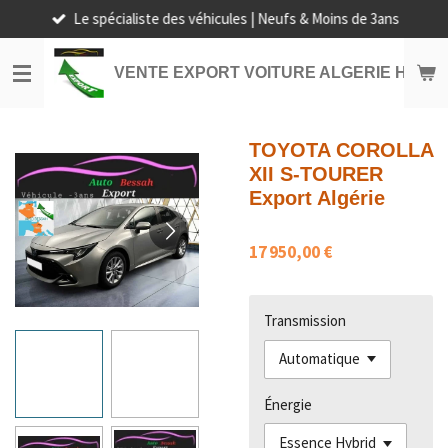
Le spécialiste des véhicules | Neufs & Moins de 3ans
Passer
au
contenu
VENTE EXPORT VOITURE ALGERIE HORS
principal
TOYOTA COROLLA
XII S-TOURER
Export Algérie
17 950,00 €
Transmission
Énergie