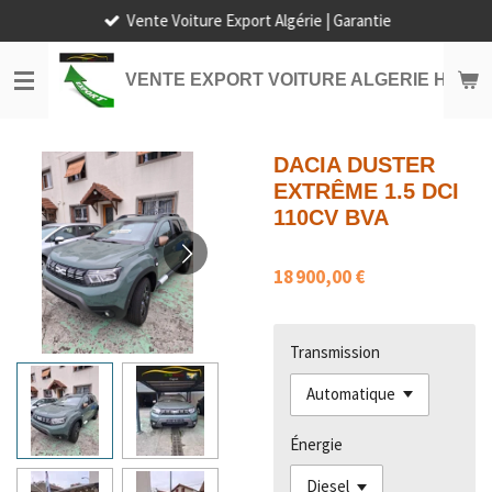
Vente Voiture Export Algérie | Garantie
Passer
au
contenu
VENTE EXPORT VOITURE ALGERIE HORS
principal
DACIA DUSTER
EXTRÊME 1.5 DCI
110CV BVA
18 900,00 €
Transmission
Énergie