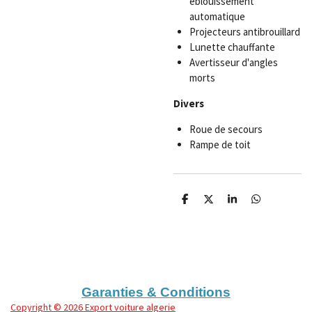
éblouissement
automatique
Projecteurs antibrouillard
Lunette chauffante
Avertisseur d'angles
morts
Divers
Roue de secours
Rampe de toit
P
P
P
P
a
a
a
a
r
r
r
r
t
t
t
t
a
a
a
a
g
g
g
g
e
e
e
e
r
r
r
r
Garanties & Conditions
Copyright
© 2026 Export voiture algerie