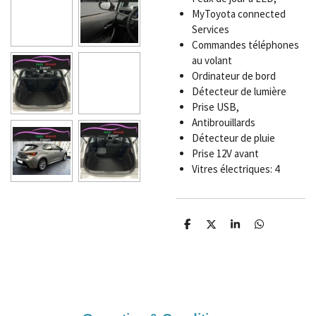
MyToyota connected
Services
Commandes téléphones
au volant
Ordinateur de bord
Détecteur de lumière
Prise USB,
Antibrouillards
Détecteur de pluie
Prise 12V avant
Vitres électriques: 4
P
P
P
P
a
a
a
a
r
r
r
r
t
t
t
t
a
a
a
a
g
g
g
g
e
e
e
e
r
r
r
r