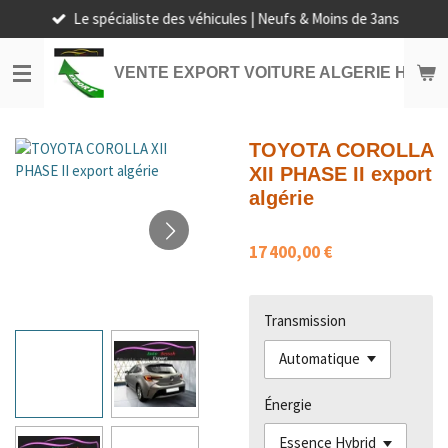
Le spécialiste des véhicules | Neufs & Moins de 3ans
Passer
au
contenu
VENTE EXPORT VOITURE ALGERIE HORS
principal
TOYOTA COROLLA
XII PHASE II export
algérie
17 400,00 €
Transmission
Énergie