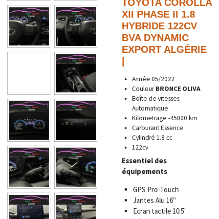
TOYOTA COROLLA
XII PHASE II 1.8
HYBRIDE 122CV
BVA DYNAMIC
EXPORT ALGÉRIE
|
Année
05/2022
Couleur
BRONCE OLIVA
Boîte de vitesses
Automatique
Kilometrage -45000 km
Carburant Essence
Cylindré 1.8 cc
122cv
Essentiel des
équipements
GPS Pro-Touch
Jantes Alu 16"
Ecran tactile 10.5'