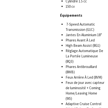
Cylindré 1.5 cc
150 cv
Équipements
7-Speed Automatic
Transmission (G1C)
Jantes En Aluminium 18”
Phares Avant À Led
High Beam Assist (8G1)
Réglage Automatique De
La Portée Lumineuse
(8Q3)
Phares Antibrouillard
(8WB)
Feux Arrière À Led (8VM)
Feux de jour avec capteur
de luminosité + Coming
Home/Leaving Home
(9I5)
Adaptive Cruise Control