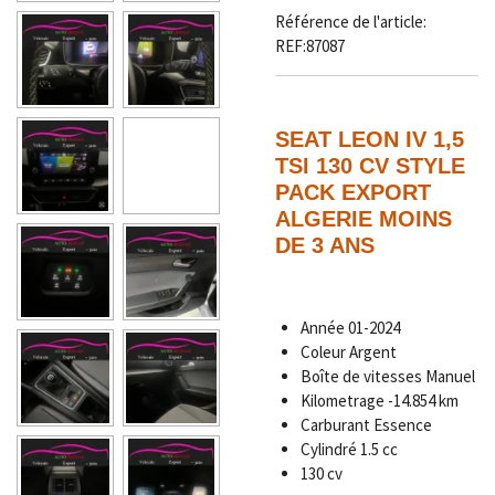
Référence de l'article:
REF:87087
SEAT LEON IV 1,5
TSI 130 CV STYLE
PACK EXPORT
ALGERIE MOINS
DE 3 ANS
Année
01-2024
Coleur Argent
Boîte de vitesses Manuel
Kilometrage
-14.854 km
Carburant Essence
Cylindré 1.5 cc
130 cv