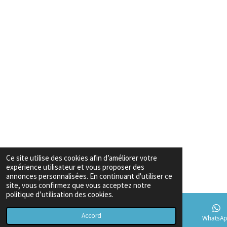
Ce site utilise des cookies afin d’améliorer votre
expérience utilisateur et vous proposer des
annonces personnalisées. En continuant d'utiliser ce
site, vous confirmez que vous acceptez notre
politique d’utilisation des cookies.
Accord
E-mail
Téléphone
Carte
TikTok
WhatsAp