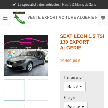
Le spécialiste des véhicules | Neufs & Moins de 3ans
Passer
au
contenu
VENTE EXPORT VOITURE ALGERIE HORS
principal
SEAT LEON 1.5 TSI
130 EXPORT
ALGERIE
19 400,00 €
Transmission
Énergie