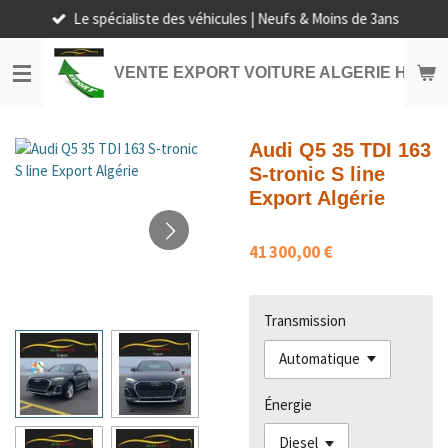
Le spécialiste des véhicules | Neufs & Moins de 3ans
Passer
au
contenu
VENTE EXPORT VOITURE ALGERIE HORS
principal
Audi Q5 35 TDI 163
S-tronic S line
Export Algérie
41 300,00 €
Transmission
Énergie