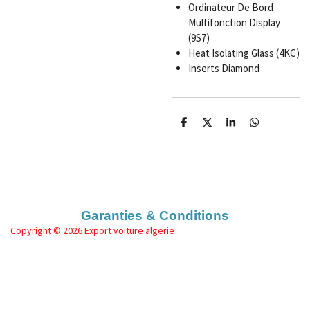
Ordinateur De Bord
Multifonction Display
(9S7)
Heat Isolating Glass (4KC)
Inserts Diamond
P
P
P
P
a
a
a
a
r
r
r
r
t
t
t
t
a
a
a
a
g
g
g
g
e
e
e
e
r
r
r
r
Garanties & Conditions
Copyright
© 2026 Export voiture algerie