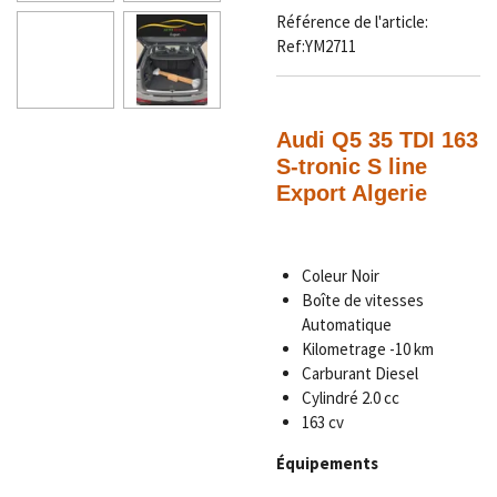
Référence de l'article:
Ref:YM2711
Audi Q5 35 TDI 163
S-tronic S line
Export Algerie
Coleur Noir
Boîte de vitesses
Automatique
Kilometrage
-10 km
Carburant Diesel
Cylindré 2.0 cc
163 cv
Équipements