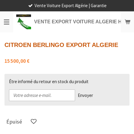
Vente Voiture Export Algérie | Garantie
Passer
au
contenu
VENTE EXPORT VOITURE ALGERIE HORS
principal
CITROEN BERLINGO EXPORT ALGERIE
15 500,00 €
Être informé du retour en stock du produit
Envoyer
Épuisé