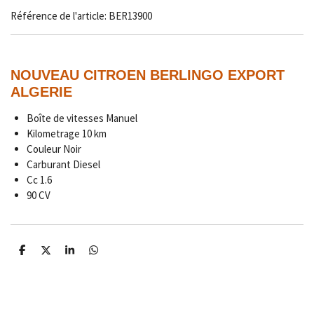
Référence de l'article:
BER13900
NOUVEAU CITROEN BERLINGO EXPORT
ALGERIE
Boîte de vitesses Manuel
Kilometrage
10 km
Couleur Noir
Carburant Diesel
Cc 1.6
90 CV
P
P
P
P
a
a
a
a
r
r
r
r
t
t
t
t
a
a
a
a
g
g
g
g