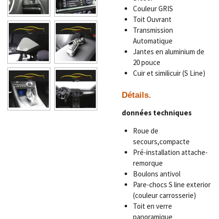
Couleur GRIS
Toit Ouvrant
Transmission
Automatique
Jantes en aluminium de
20 pouce
Cuir et similicuir (S Line)
Détails.
données techniques
Roue de
secours,
compacte
Pré-installation attache-
remorque
Boulons antivol
Pare-chocs S line exterior
(couleur carrosserie)
Toit en verre
panoramique