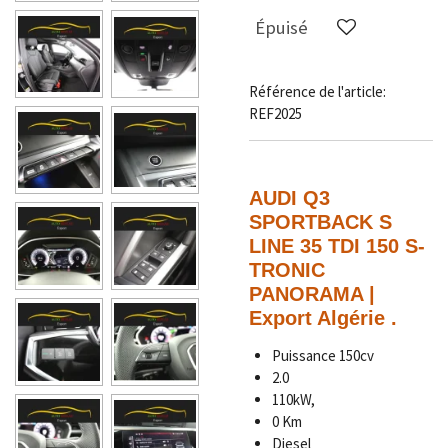
Épuisé
Référence de l'article:
REF2025
AUDI Q3
SPORTBACK S
LINE 35 TDI 150 S-
TRONIC
PANORAMA |
Export Algérie .
Puissance
150cv
2.0
110kW,
0 Km
Diesel