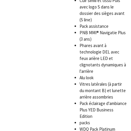
Cuir simili et tissu Puls
avec logo S dans le
dossier des sièges avant
(S line)
Pack assistance
PNB
MMI® Navigatie Plus
(3 ans)
Phares avant à
technologie DEL avec
feux arière LED et
clignotants dynamiques à
l'arrière
Alu look
Vitres latérales (à partir
du montant B) et lunette
arrière assombries
Pack éclairage d'ambiance
Plus
YED
Business
Edition
packs
WDQ
Pack Platinum