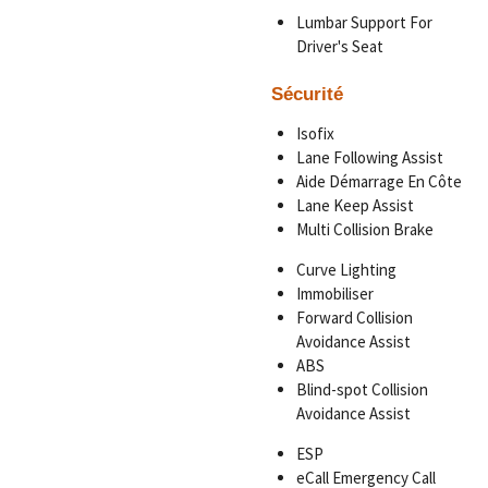
Lumbar Support For
Driver's Seat
Sécurité
Isofix
Lane Following Assist
Aide Démarrage En Côte
Lane Keep Assist
Multi Collision Brake
Curve Lighting
Immobiliser
Forward Collision
Avoidance Assist
ABS
Blind-spot Collision
Avoidance Assist
ESP
eCall Emergency Call