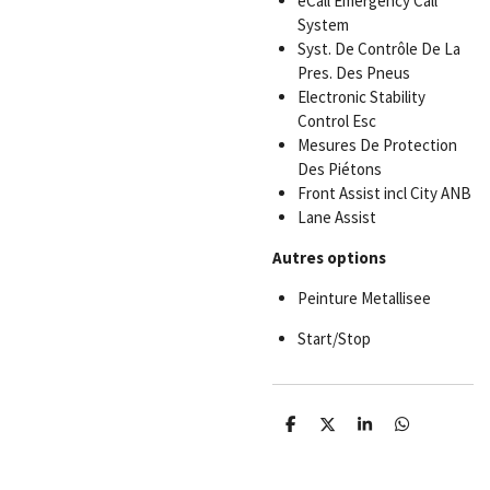
eCall Emergency Call
System
Syst. De Contrôle De La
Pres. Des Pneus
Electronic Stability
Control Esc
Mesures De Protection
Des Piétons
Front Assist incl City ANB
Lane Assist
Autres options
Peinture Metallisee
Start/Stop
P
P
P
P
a
a
a
a
r
r
r
r
t
t
t
t