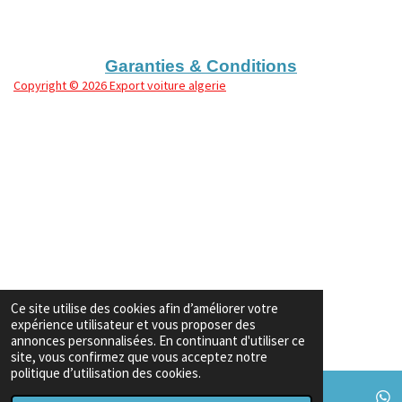
a
a
a
a
g
g
g
g
e
e
e
e
r
r
r
r
Garanties & Conditions
Copyright
© 2026 Export voiture algerie
Ce site utilise des cookies afin d’améliorer votre
expérience utilisateur et vous proposer des
annonces personnalisées. En continuant d'utiliser ce
site, vous confirmez que vous acceptez notre
politique d’utilisation des cookies.