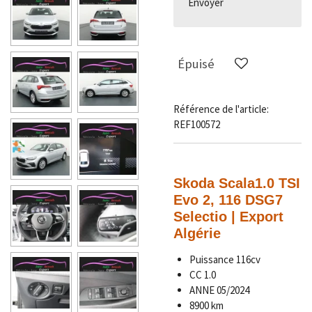
Envoyer
Épuisé
Référence de l'article:
REF100572
Skoda Scala
1.0 TSI
Evo 2, 116 DSG7
Selectio | Export
Algérie
Puissance
116cv
CC 1.0
ANNE 05/2024
8900 km