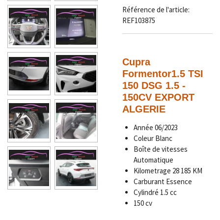
Référence de l'article:
REF103875
Cupra
Formentor
1.5 TSI
150 DSG 1.5 -
150CV EXPORT
ALGERIE
Année
06/2023
Coleur Blanc
Boîte de vitesses
Automatique
Kilometrage
28 185
KM
Carburant Essence
Cylindré 1.5 cc
150 cv