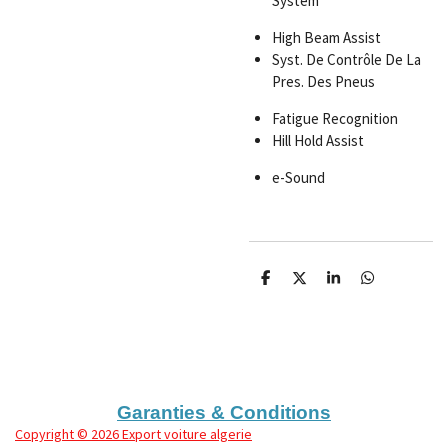
System
High Beam Assist
Syst. De Contrôle De La
Pres. Des Pneus
Fatigue Recognition
Hill Hold Assist
e-Sound
P
P
P
P
a
a
a
a
r
r
r
r
t
t
t
t
a
a
a
a
g
g
g
g
e
e
e
e
r
r
r
r
Garanties & Conditions
Copyright
© 2026 Export voiture algerie