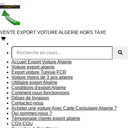
Passer
au
contenu
principal
VENTE EXPORT VOITURE ALGERIE HORS TAXE
Accueil Export Voiture Algerie
Voiture export algerie
Export voiture Tunisie FCR
Voiture moins de 3 ans algerie
Utilitaire export Algérie
Conditions d'export Algerie
Comment nous fonctionnons
Délais de livraison
Contactez-nous
Acheter une voiture Avec Carte Consulaire Algerie ?
Qui sommes-nous ?
Témoignage clients export algérie
CGV-CGU