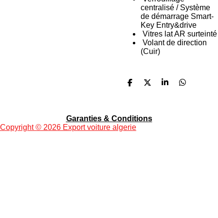
centralisé / Système
de démarrage Smart-
Key Entry&drive
Vitres lat AR surteinté
Volant de direction
(Cuir)
P
P
P
P
a
a
a
a
r
r
r
r
t
t
t
t
a
a
a
a
Garanties & Conditions
g
g
g
g
Copyright
© 2026 Export voiture algerie
e
e
e
e
r
r
r
r