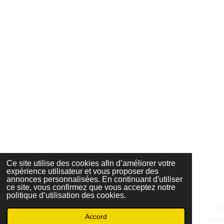
Ce site utilise des cookies afin d’améliorer votre
expérience utilisateur et vous proposer des
annonces personnalisées. En continuant d'utiliser
ce site, vous confirmez que vous acceptez notre
politique d’utilisation des cookies.
Accord
E-mail
Téléphone
Carte
TikTok
Whats