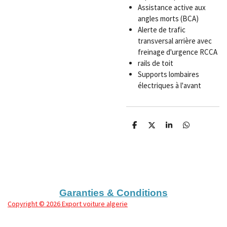
Assistance active aux
angles morts (BCA)
Alerte de trafic
transversal arrière avec
freinage d'urgence RCCA
rails de toit
Supports lombaires
électriques à l'avant
P
P
P
P
a
a
a
a
r
r
r
r
t
t
t
t
a
a
a
a
g
g
g
g
e
e
e
e
r
r
r
r
Garanties & Conditions
Copyright
© 2026 Export voiture algerie