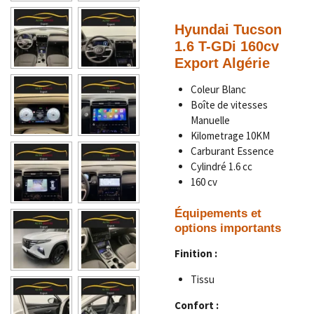
Hyundai Tucson
1.6 T-GDi 160cv
Export Algérie
Coleur
Blanc
Boîte de vitesses
Manuelle
Kilometrage
10KM
Carburant Essence
Cylindré
1.6 cc
160 cv
Équipements et
options importants
Finition :
Tissu
Confort :