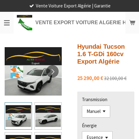
Vente Voiture Export Algérie | Garantie
Passer
au
contenu
VENTE EXPORT VOITURE ALGERIE HORS
principal
Hyundai Tucson
1.6 T-GDi 160cv
Export Algérie
25 290,00 €
32 100,00 €
Transmission
Énergie