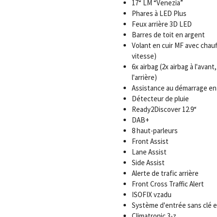
17“ LM “Venezia”
Phares à LED Plus
Feux arrière 3D LED
Barres de toit en argent
Volant en cuir MF avec cha
vitesse)
6x airbag (2x airbag à l'avant
l'arrière)
Assistance au démarrage en
Détecteur de pluie
Ready2Discover 12.9“
DAB+
8 haut-parleurs
Front Assist
Lane Assist
Side Assist
Alerte de trafic arrière
Front Cross Traffic Alert
ISOFIX vzadu
Système d'entrée sans clé e
Climatronic 3-z.