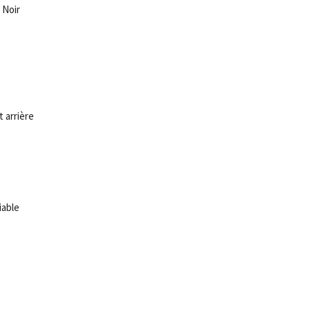
 Noir
 arrière
iable