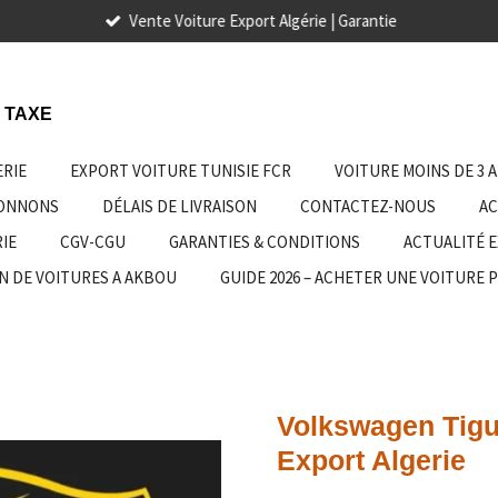
Vente Voiture Export Algérie | Garantie
 TAXE
ERIE
EXPORT VOITURE TUNISIE FCR
VOITURE MOINS DE 3 
IONNONS
DÉLAIS DE LIVRAISON
CONTACTEZ-NOUS
AC
IE
CGV-CGU
GARANTIES & CONDITIONS
ACTUALITÉ 
N DE VOITURES A AKBOU
GUIDE 2026 – ACHETER UNE VOITURE 
Volkswagen Tigu
Export Algerie