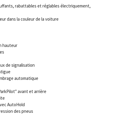
ffants, rabattables et réglables électriquement,
eur dans la couleur de la voiture
n hauteur
ées
x de signalisation
atigue
 ombrage automatique
rkPilot" avant et arrière
ite
avec AutoHold
ression des pneus