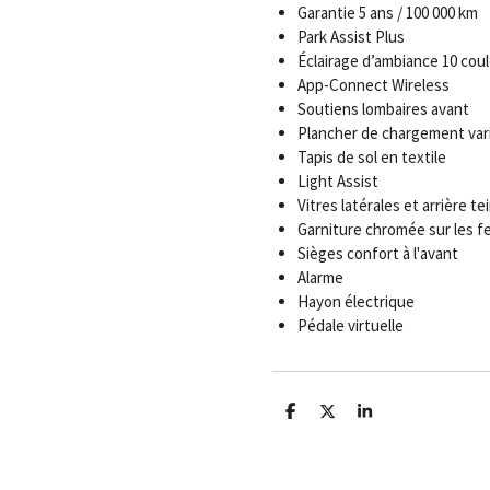
Garantie 5 ans / 100 000 km
Park Assist Plus
Éclairage d’ambiance 10 cou
App-Connect Wireless
Soutiens lombaires avant
Plancher de chargement var
Tapis de sol en textile
Light Assist
Vitres latérales et arrière t
Garniture chromée sur les f
Sièges confort à l'avant
Alarme
Hayon électrique
Pédale virtuelle
P
P
P
a
a
a
r
r
r
t
t
t
a
a
a