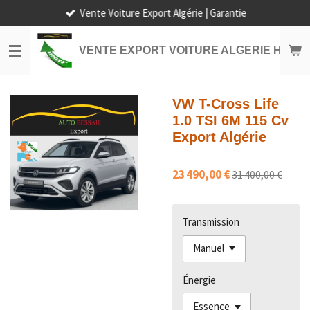
Vente Voiture Export Algérie | Garantie
Passer
au
contenu
VENTE EXPORT VOITURE ALGERIE HORS
principal
VW T-Cross Life
1.0 TSI 6M 115 Cv
Export Algérie
23 490,00 €
31 400,00 €
Transmission
Énergie