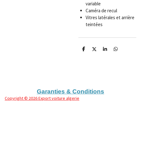
variable
Caméra de recul
Vitres latérales et arrière
teintées
P
P
P
P
a
a
a
a
r
r
r
r
t
t
t
t
a
a
a
a
g
g
g
g
e
e
e
e
r
r
r
r
Garanties & Conditions
Copyright
© 2026 Export voiture algerie