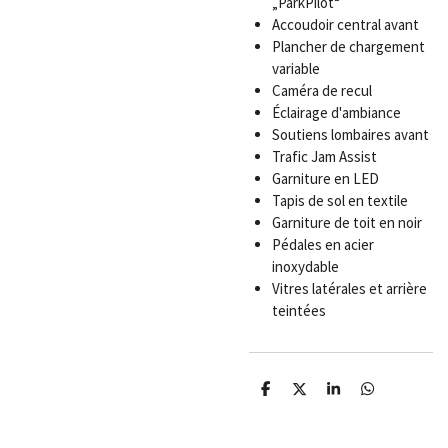
„ParkPilot“
Accoudoir central avant
Plancher de chargement
variable
Caméra de recul
Éclairage d'ambiance
Soutiens lombaires avant
Trafic Jam Assist
Garniture en LED
Tapis de sol en textile
Garniture de toit en noir
Pédales en acier
inoxydable
Vitres latérales et arrière
teintées
P
P
P
P
a
a
a
a
r
r
r
r
t
t
t
t