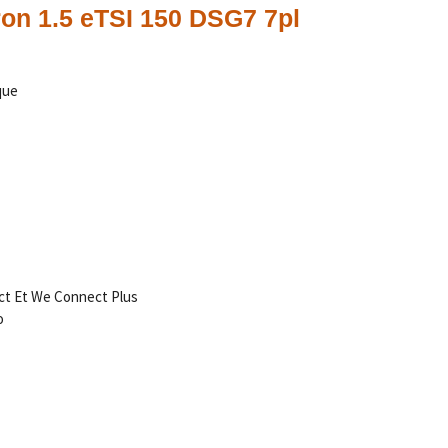
ron
1.5 eTSI 150 DSG7 7pl
ique
ct Et We Connect Plus
o