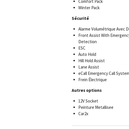
Comfort Pack
Winter Pack
Sécurité
Alarme Volumétrique Avec 
Front Assist With Emergenc
Detection
ESC
Auto Hold
Hill Hold Assist
Lane Assist
eCall Emergency Call Syste
Frein Électrique
Autres options
12V Socket
Peinture Metallisee
Car2x