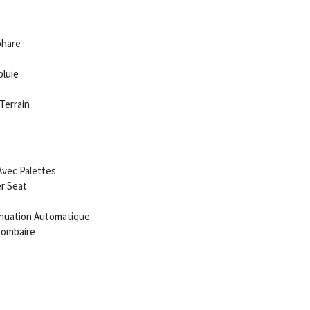
phare
pluie
Terrain
Avec Palettes
r Seat
enuation Automatique
Lombaire