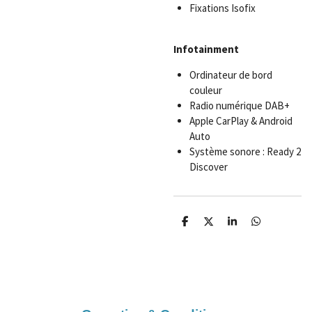
Fixations Isofix
Infotainment
Ordinateur de bord
couleur
Radio numérique DAB+
Apple CarPlay & Android
Auto
Système sonore : Ready 2
Discover
P
P
P
P
a
a
a
a
r
r
r
r
t
t
t
t
a
a
a
a
g
g
g
g
e
e
e
e
r
r
r
r