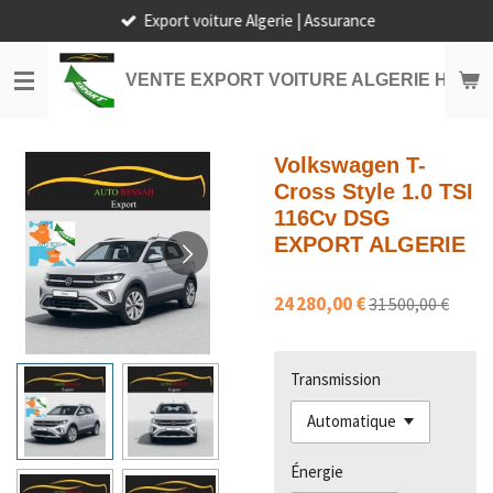
Export voiture Algerie | Assurance
Passer
au
contenu
VENTE EXPORT VOITURE ALGERIE HORS
principal
Volkswagen T-
Cross Style 1.0 TSI
116Cv DSG
EXPORT ALGERIE
24 280,00 €
31 500,00 €
Transmission
Énergie