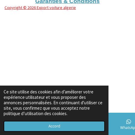
Garanties & Conditions
Copyright
© 2026 Export voiture algerie
Ce site utilise des cookies afin d’améliorer votre
expérience utilisateur et vous proposer des
annonces personnalisées. En continuant d'utiliser ce
site, vous confirmez que vous acceptez notre
politique d’utilisation des cookies.
Accord
E-mail
Téléphone
Carte
TikTok
WhatsAp