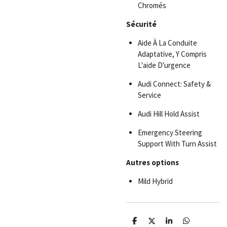
Chromés
Sécurité
Aide À La Conduite
Adaptative, Y Compris
L'aide D'urgence
Audi Connect: Safety &
Service
Audi Hill Hold Assist
Emergency Steering
Support With Turn Assist
Autres options
Mild Hybrid
P
P
P
P