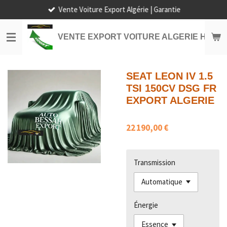
Vente Voiture Export Algérie | Garantie
Passer
au
contenu
VENTE EXPORT VOITURE ALGERIE HORS
principal
SEAT LEON IV 1.5
TSI 150CV DSG FR
EXPORT ALGERIE
22 190,00 €
Transmission
Énergie