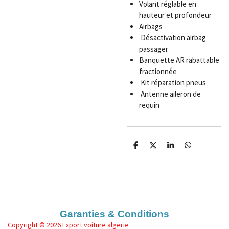
Volant réglable en
hauteur et profondeur
Airbags
Désactivation airbag
passager
Banquette AR rabattable
fractionnée
Kit réparation pneus
Antenne aileron de
requin
P
P
P
P
a
a
a
a
r
r
r
r
t
t
t
t
a
a
a
a
g
g
g
g
e
e
e
e
r
r
r
r
Garanties & Conditions
Copyright
© 2026 Export voiture algerie