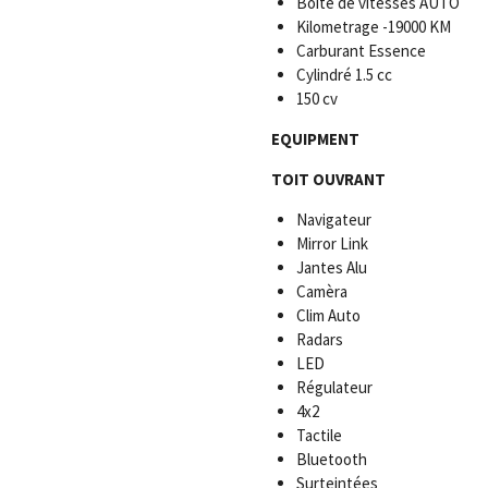
Boîte de vitesses AUTO
Kilometrage -19000
KM
Carburant Essence
Cylindré 1.5 cc
150 cv
EQUIPMENT
TOIT OUVRANT
Navigateur
Mirror Link
Jantes Alu
Camèra
Clim Auto
Radars
LED
Régulateur
4x2
Tactile
Bluetooth
Surteintées