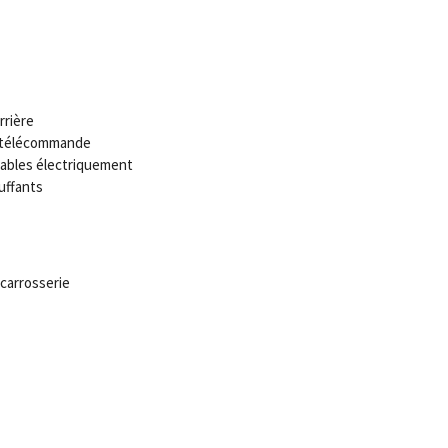
rrière
c télécommande
lables électriquement
uffants
carrosserie