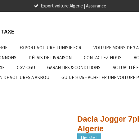
Export voiture Algerie | Assurance
 TAXE
ERIE
EXPORT VOITURE TUNISIE FCR
VOITURE MOINS DE 3 
IONNONS
DÉLAIS DE LIVRAISON
CONTACTEZ-NOUS
AC
IE
CGV-CGU
GARANTIES & CONDITIONS
ACTUALITÉ 
N DE VOITURES A AKBOU
GUIDE 2026 – ACHETER UNE VOITURE 
Dacia Jogger 7p
Algerie
Limitée |