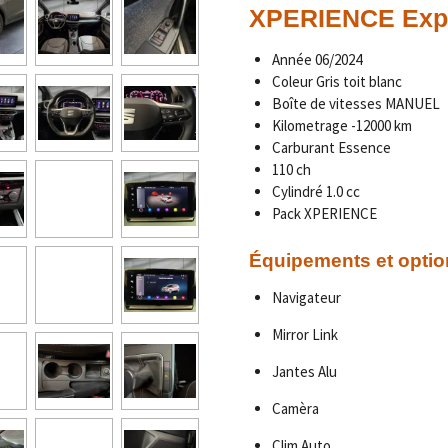
XPERIENCE Expo
Année
06/2024
Coleur Gris toit blanc
Boîte de vitesses MANUEL
Kilometrage
-12000
km
Carburant Essence
110 ch
Cylindré 1.0 cc
Pack XPERIENCE
Équipements et optio
Navigateur
Mirror Link
Jantes Alu
Camèra
Clim Auto