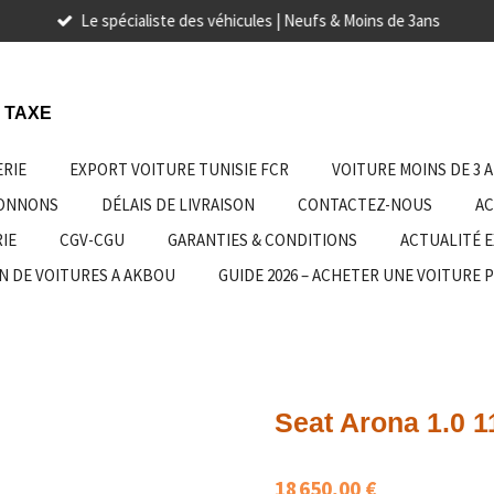
Le spécialiste des véhicules | Neufs & Moins de 3ans
 TAXE
ERIE
EXPORT VOITURE TUNISIE FCR
VOITURE MOINS DE 3 
IONNONS
DÉLAIS DE LIVRAISON
CONTACTEZ-NOUS
AC
IE
CGV-CGU
GARANTIES & CONDITIONS
ACTUALITÉ 
N DE VOITURES A AKBOU
GUIDE 2026 – ACHETER UNE VOITURE 
Seat Arona 1.0 1
18 650,00 €