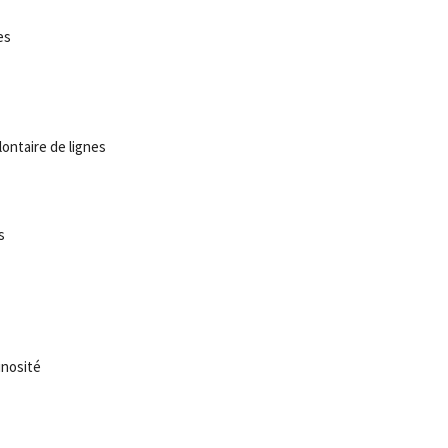
es
ontaire de lignes
s
inosité