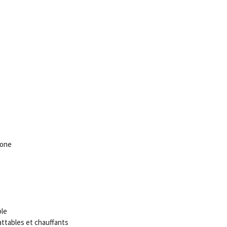
hone
ble
attables et chauffants