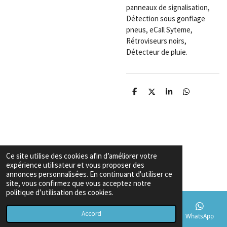
panneaux de signalisation,
Détection sous gonflage
pneus, eCall Syteme,
Rétroviseurs noirs,
Détecteur de pluie.
P
P
P
P
a
a
a
a
r
r
r
r
t
t
t
t
a
a
a
a
g
g
g
g
e
e
e
e
r
r
r
r
Ce site utilise des cookies afin d’améliorer votre
Garanties & Conditions
expérience utilisateur et vous proposer des
Copyright
© 2026 Export voiture algerie
annonces personnalisées. En continuant d'utiliser ce
site, vous confirmez que vous acceptez notre
politique d’utilisation des cookies.
Accord
E-mail
Téléphone
Carte
TikTok
WhatsApp