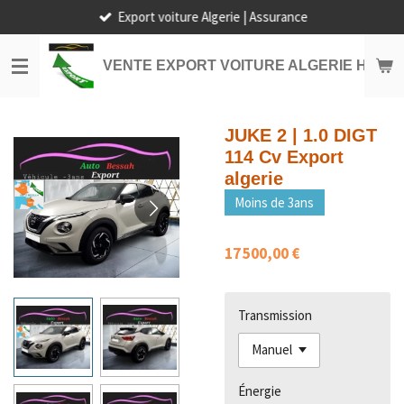
Export voiture Algerie | Assurance
Passer
au
contenu
VENTE EXPORT VOITURE ALGERIE HORS
principal
JUKE 2 | 1.0 DIGT
114 Cv Export
algerie
Moins de 3ans
17 500,00 €
Transmission
Énergie