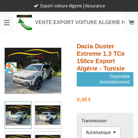
Export voiture Algerie | Assurance
Passer
au
contenu
VENTE EXPORT VOITURE ALGERIE HORS
principal
Dacia Duster
Extreme 1.3 TCe
150cv Export
Algérie - Tunisie
Disponible
immédiatement
0,00 €
Transmission