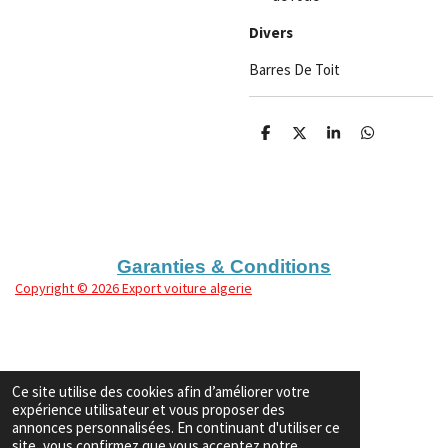
Divers
Barres De Toit
P
P
P
P
a
a
a
a
r
r
r
r
t
t
t
t
a
a
a
a
g
g
g
g
e
e
e
e
r
r
r
r
Garanties & Conditions
Copyright
© 2026 Export voiture algerie
Ce site utilise des cookies afin d’améliorer votre
expérience utilisateur et vous proposer des
annonces personnalisées. En continuant d'utiliser ce
site, vous confirmez que vous acceptez notre