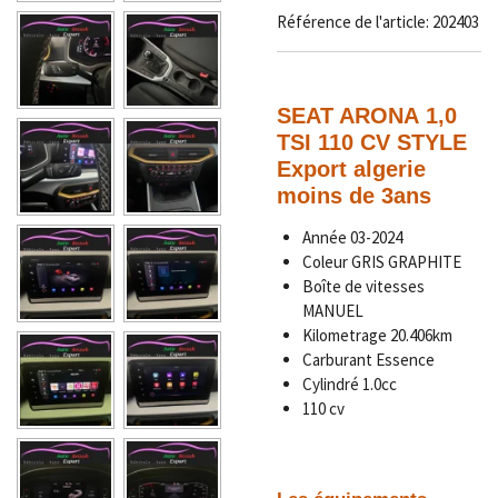
Référence de l'article:
202403
SEAT ARONA 1,0
TSI 110 CV STYLE
Export algerie
moins de 3ans
Année
03-2024
Coleur GRIS GRAPHITE
Boîte de vitesses
MANUEL
Kilometrage
20.406
km
Carburant Essence
Cylindré 1.0cc
110 cv