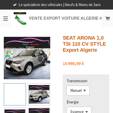
Le spécialiste des véhicules | Neufs & Moins de 3ans
Passer
au
contenu
VENTE EXPORT VOITURE ALGERIE HORS
principal
SEAT ARONA 1,0
TSI 110 CV STYLE
Export Algerie
16 990,00 €
Transmission
Énergie