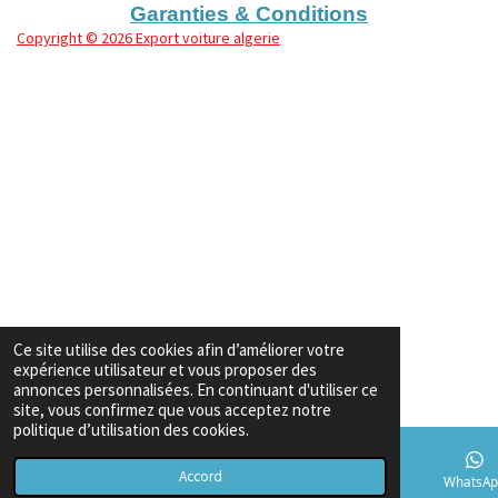
Garanties & Conditions
Copyright
© 2026 Export voiture algerie
Ce site utilise des cookies afin d’améliorer votre
expérience utilisateur et vous proposer des
annonces personnalisées. En continuant d'utiliser ce
site, vous confirmez que vous acceptez notre
politique d’utilisation des cookies.
Accord
E-mail
Téléphone
Carte
TikTok
WhatsAp