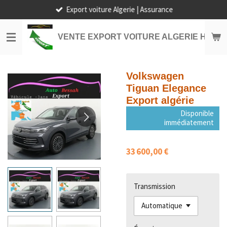
Export voiture Algerie | Assurance
Passer
au
contenu
VENTE EXPORT VOITURE ALGERIE HORS
principal
Volkswagen
Tiguan Elegance
Export algérie
Disponible
immédiatement
33 600,00 €
Transmission