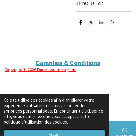
Barres De Toit
P
P
P
P
a
a
a
a
r
r
r
r
t
t
t
t
a
a
a
a
g
g
g
g
e
e
e
e
r
r
r
r
Garanties & Conditions
Copyright
© 2026 Export voiture algerie
Ce site utilise des cookies afin d’améliorer votre
expérience utilisateur et vous proposer des
annonces personnalisées. En continuant d'utiliser ce
site, vous confirmez que vous acceptez notre
politique d’utilisation des cookies.
Accord
E-mail
Téléphone
Carte
TikTok
WhatsApp