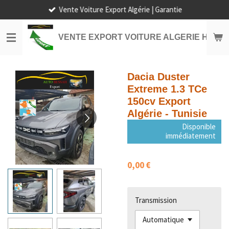
Vente Voiture Export Algérie | Garantie
Passer
au
contenu
VENTE EXPORT VOITURE ALGERIE HORS
principal
Dacia Duster
Extreme 1.3 TCe
150cv Export
Algérie - Tunisie
Disponible
immédiatement
0,00 €
Transmission