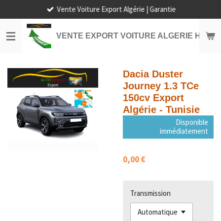
Vente Voiture Export Algérie | Garantie
Passer
au
contenu
VENTE EXPORT VOITURE ALGERIE HORS
principal
Dacia Duster
Journey 1.3 TCe
150cv Export
Algérie - Tunisie
Disponible
immédiatement
0,00 €
Transmission