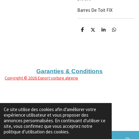
Barres De Toit FIX
P
P
P
P
a
a
a
a
r
r
r
r
t
t
t
t
a
a
a
a
g
g
g
g
e
e
e
e
r
r
r
r
Garanties & Conditions
Copyright
© 2026 Export voiture algerie
Ce site utilise des cookies afin d’améliorer votre
expérience utilisateur et vous proposer des
annonces personnalisées. En continuant d'utiliser ce
site, vous confirmez que vous acceptez notre
politique d’utilisation des cookies.