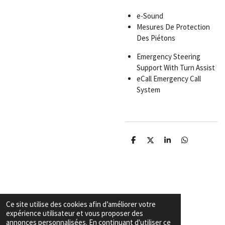
e-Sound
Mesures De Protection
Des Piétons
Emergency Steering
Support With Turn Assist
eCall Emergency Call
System
P
P
P
P
a
a
a
a
r
r
r
r
t
t
t
t
a
a
a
a
g
g
g
g
e
e
e
e
r
r
r
r
Ce site utilise des cookies afin d’améliorer votre
Garanties & Conditions
expérience utilisateur et vous proposer des
Copyright
© 2026 Export voiture algerie
annonces personnalisées. En continuant d'utiliser ce