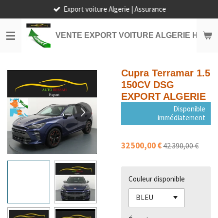
Export voiture Algerie | Assurance
Passer
au
contenu
VENTE EXPORT VOITURE ALGERIE HORS
principal
Cupra Terramar 1.5
150CV DSG
EXPORT ALGERIE
Disponible
immédiatement
32 500,00 €
42 390,00 €
Couleur disponible