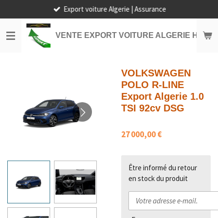
Export voiture Algerie | Assurance
Passer
au
contenu
VENTE EXPORT VOITURE ALGERIE HORS
principal
VOLKSWAGEN
POLO R-LINE
Export Algerie 1.0
TSI 92cv DSG
27 000,00 €
Être informé du retour
en stock du produit