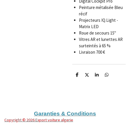
Digital Cockpit Pro
Peinture métalisée Bleu
récif
Projecteurs IQ.Light -
Matrix LED
Roue de secours 15"
Vitres AR et lunettes AR
surteintés à 65 %
Livraison 700 €
P
P
P
P
a
a
a
a
r
r
r
r
t
t
t
t
a
a
a
a
g
g
g
g
e
e
e
e
r
r
r
r
Garanties & Conditions
Copyright
© 2026 Export voiture algerie