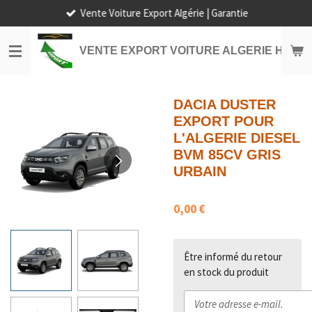
Vente Voiture Export Algérie | Garantie
Passer
au
contenu
VENTE EXPORT VOITURE ALGERIE HORS
principal
DACIA DUSTER
EXPORT POUR
L'ALGERIE DIESEL
BVM 85CV GRIS
URBAIN
0,00 €
Être informé du retour
en stock du produit