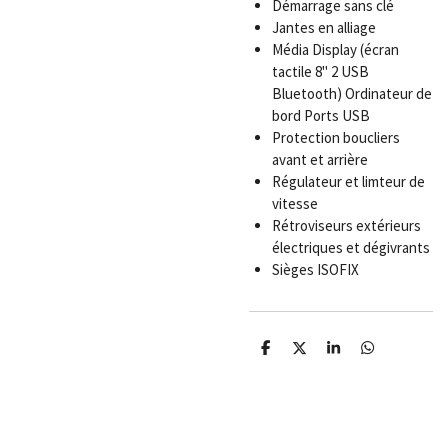
Démarrage sans clé
Jantes en alliage
Média Display (écran
tactile 8'' 2 USB
Bluetooth) Ordinateur de
bord Ports USB
Protection boucliers
avant et arrière
Régulateur et limteur de
vitesse
Rétroviseurs extérieurs
électriques et dégivrants
Sièges ISOFIX
P
P
P
P
a
a
a
a
r
r
r
r
t
t
t
t
a
a
a
a
g
g
g
g
e
e
e
e