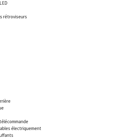
 LED
s rétroviseurs
rrière
ue
c télécommande
lables électriquement
uffants