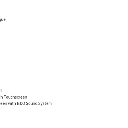
que
il
nch Touchscreen
creen with B&O Sound System