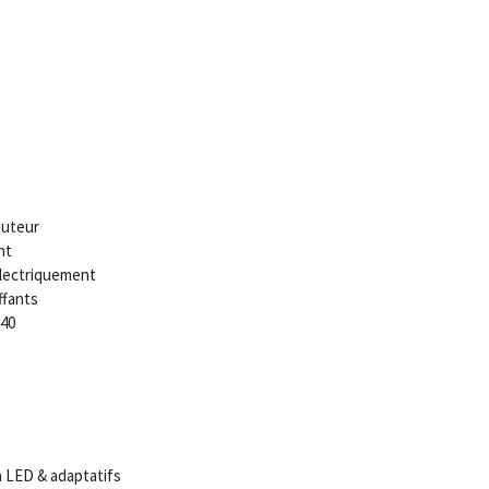
auteur
nt
électriquement
ffants
:40
 LED & adaptatifs