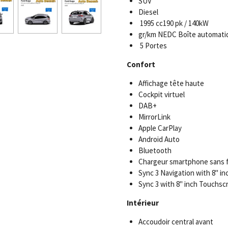
SUV
Diesel
1995 cc190 pk / 140kW
gr/km NEDC Boîte automati
5 Portes
Confort
Affichage tête haute
Cockpit virtuel
DAB+
MirrorLink
Apple CarPlay
Android Auto
Bluetooth
Chargeur smartphone sans f
Sync 3 Navigation with 8" i
Sync 3 with 8" inch Touchs
Intérieur
Accoudoir central avant