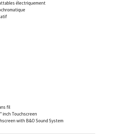
attables électriquement
rochromatique
atif
s fil
8" inch Touchscreen
uchscreen with B&O Sound System