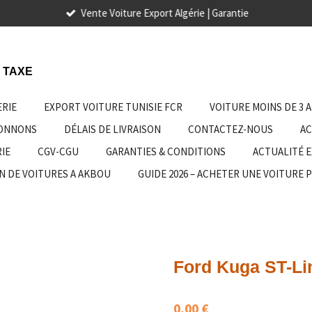
Vente Voiture Export Algérie | Garantie
 TAXE
ERIE
EXPORT VOITURE TUNISIE FCR
VOITURE MOINS DE 3 
IONNONS
DÉLAIS DE LIVRAISON
CONTACTEZ-NOUS
AC
IE
CGV-CGU
GARANTIES & CONDITIONS
ACTUALITÉ 
N DE VOITURES A AKBOU
GUIDE 2026 – ACHETER UNE VOITURE 
Ford Kuga ST-Lin
0,00 €