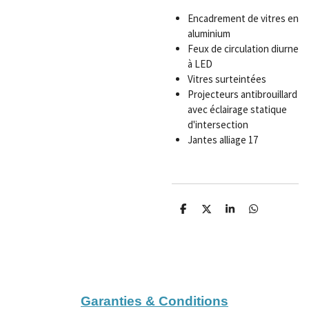
Encadrement de vitres en
aluminium
Feux de circulation diurne
à LED
Vitres surteintées
Projecteurs antibrouillard
avec éclairage statique
d'intersection
Jantes alliage 17
P
P
P
P
a
a
a
a
r
r
r
r
t
t
t
t
a
a
a
a
g
g
g
g
e
e
e
e
r
r
r
r
Garanties & Conditions