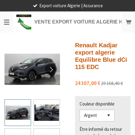
Export voiture Algerie | Assurance
Passer
au
contenu
VENTE EXPORT VOITURE ALGERIE HORS
principal
Renault Kadjar
export algerie
Equilibre Blue dCi
115 EDC
24 307,00 €
29 168,40 €
Couleur disponible
Être informé du retour