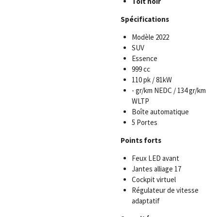
Toit noir
Spécifications
Modèle 2022
SUV
Essence
999 cc
110 pk / 81kW
-
gr/km NEDC / 134 gr/km
WLTP
Boîte automatique
5 Portes
Points forts
Feux LED avant
Jantes alliage 17
Cockpit virtuel
Régulateur de vitesse
adaptatif