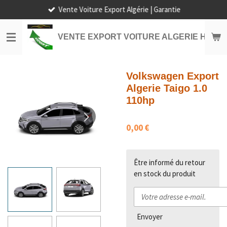
Vente Voiture Export Algérie | Garantie
Passer
au
contenu
VENTE EXPORT VOITURE ALGERIE HORS
principal
Volkswagen Export
Algerie Taigo 1.0
110hp
0,00 €
Être informé du retour
en stock du produit
Envoyer