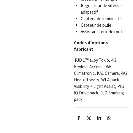
Régulateur de vitesse
adaptatif
Capteur de luminosité
Capteur de pluie
Assistant feux de route
Codes d’options
fabricant
PJD 17" alloy Tokio, 4I3
Keyless Access, 9AK
Climatronic, KA1 Camera, 4A3
Heated seats, WLA pack
Visibility + Light Assist, PF3
IQ.Drive pack, 9JD Smoking
pack
P
P
P
P
a
a
a
a
r
r
r
r