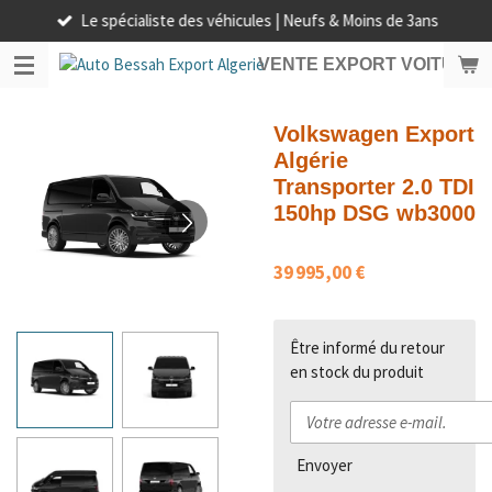
Le spécialiste des véhicules | Neufs & Moins de 3ans
Passer
au
VENTE EXPORT VOITURE 
contenu
principal
Volkswagen Export
Algérie
Transporter 2.0 TDI
150hp DSG wb3000
39 995,00 €
Être informé du retour
en stock du produit
Envoyer