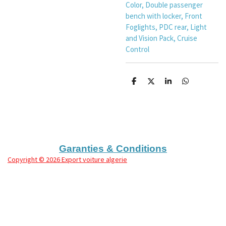
Color, Double passenger
bench with locker, Front
Foglights, PDC rear, Light
and Vision Pack, Cruise
Control
P
P
P
P
a
a
a
a
r
r
r
r
t
t
t
t
a
a
a
a
g
g
g
g
e
e
e
e
r
r
r
r
Garanties & Conditions
Copyright
© 2026 Export voiture algerie