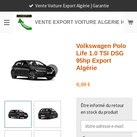
Vente Voiture Export Algérie | Garantie
Passer
au
contenu
VENTE EXPORT VOITURE ALGERIE HORS
principal
Volkswagen Polo
Life 1.0 TSI DSG
95hp Export
Algérie
0,00 €
Être informé du retour
en stock du produit