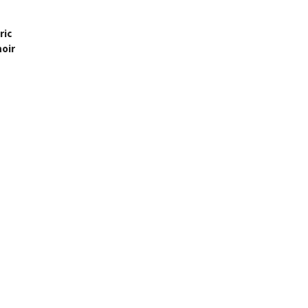
ric
noir