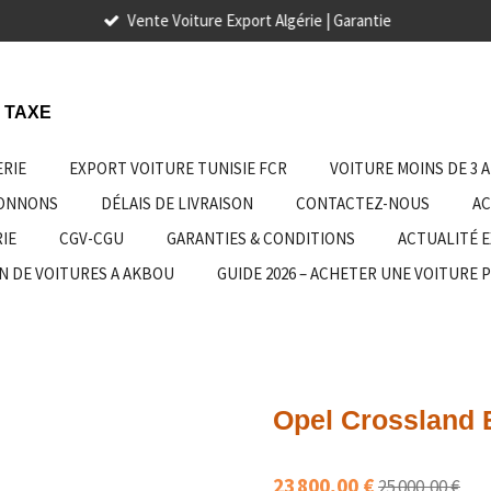
Vente Voiture Export Algérie | Garantie
 TAXE
ERIE
EXPORT VOITURE TUNISIE FCR
VOITURE MOINS DE 3 
IONNONS
DÉLAIS DE LIVRAISON
CONTACTEZ-NOUS
AC
IE
CGV-CGU
GARANTIES & CONDITIONS
ACTUALITÉ 
N DE VOITURES A AKBOU
GUIDE 2026 – ACHETER UNE VOITURE 
Opel Crossland 
23 800,00 €
25 000,00 €