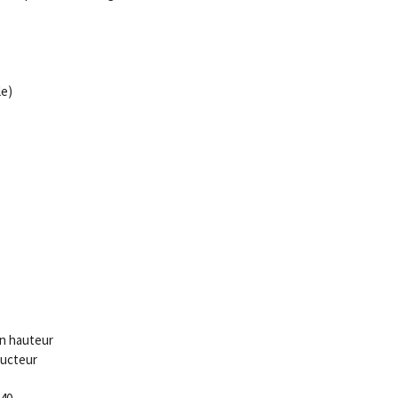
le)
en hauteur
ducteur