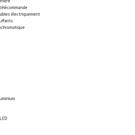
rrière
c télécommande
lables électriquement
uffants
rochromatique
luminium
 LED