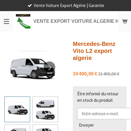
Vente Voiture Export Algérie | Garantie
Passer
au
contenu
VENTE EXPORT VOITURE ALGERIE HORS
principal
Mercedes-Benz
Vito L2 export
algerie
30 400,00 €
31 400,00 €
Être informé du retour
en stock du produit
Envoyer