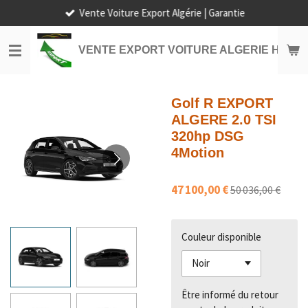
Vente Voiture Export Algérie | Garantie
Passer
au
contenu
VENTE EXPORT VOITURE ALGERIE HORS
principal
Golf R EXPORT
ALGERE 2.0 TSI
320hp DSG
4Motion
47 100,00 €
50 036,00 €
Couleur disponible
Être informé du retour