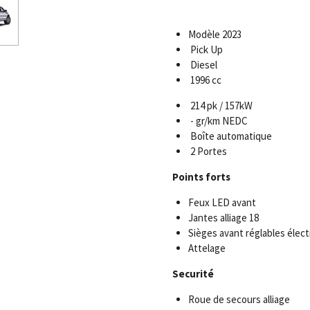
Modèle 2023
Pick Up
Diesel
1996 cc
214 pk / 157kW
- gr/km NEDC
Boîte automatique
2 Portes
Points forts
Feux LED avant
Jantes alliage 18
Sièges avant réglables élec
Attelage
Securité
Roue de secours alliage