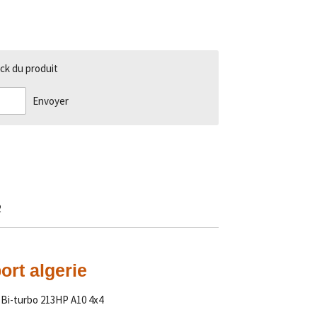
ck du produit
Envoyer
2
rt algerie
 Bi-turbo 213HP A10 4x4