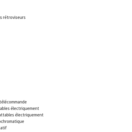
s rétroviseurs
c télécommande
lables électriquement
attables électriquement
rochromatique
atif