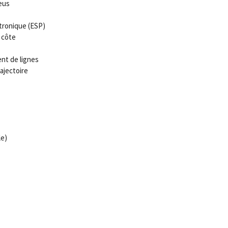
eus
tronique (ESP)
 côte
nt de lignes
ajectoire
le)