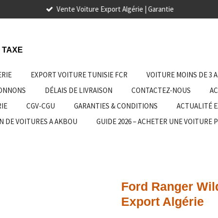
Vente Voiture Export Algérie | Garantie
 TAXE
ERIE
EXPORT VOITURE TUNISIE FCR
VOITURE MOINS DE 3 
IONNONS
DÉLAIS DE LIVRAISON
CONTACTEZ-NOUS
AC
IE
CGV-CGU
GARANTIES & CONDITIONS
ACTUALITÉ 
N DE VOITURES A AKBOU
GUIDE 2026 – ACHETER UNE VOITURE 
Ford Ranger Wild
Export Algérie