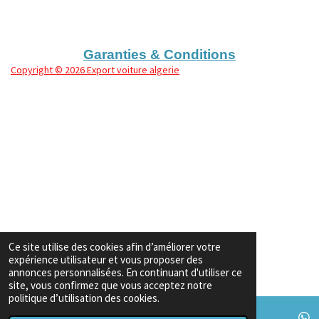
a
a
a
a
g
g
g
g
e
e
e
e
r
r
r
r
Garanties & Conditions
Copyright
© 2026 Export voiture algerie
Ce site utilise des cookies afin d’améliorer votre
expérience utilisateur et vous proposer des
annonces personnalisées. En continuant d'utiliser ce
site, vous confirmez que vous acceptez notre
politique d’utilisation des cookies.