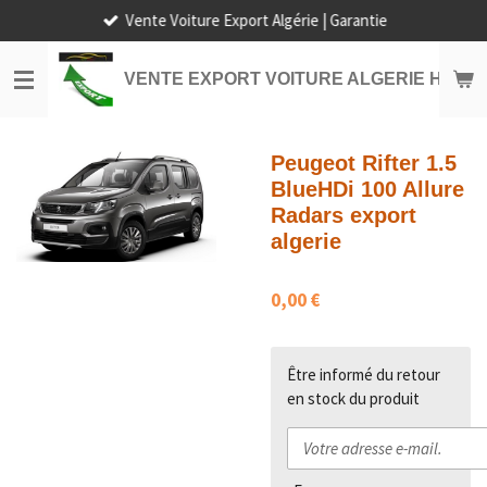
Vente Voiture Export Algérie | Garantie
Passer
au
contenu
VENTE EXPORT VOITURE ALGERIE HORS
principal
Peugeot Rifter 1.5
BlueHDi 100 Allure
Radars export
algerie
0,00 €
Être informé du retour
en stock du produit