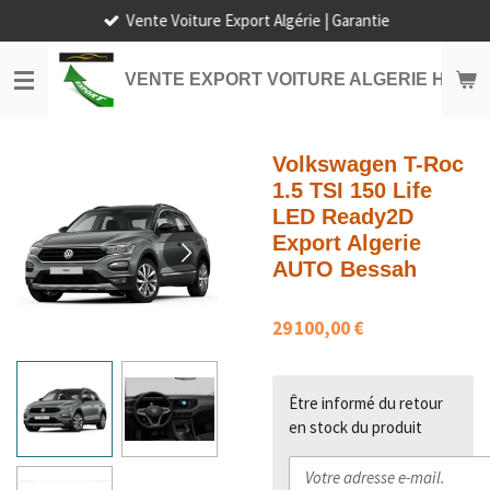
Vente Voiture Export Algérie | Garantie
Passer
au
contenu
VENTE EXPORT VOITURE ALGERIE HORS
principal
Volkswagen T-Roc
1.5 TSI 150 Life
LED Ready2D
Export Algerie
AUTO Bessah
29 100,00 €
Être informé du retour
en stock du produit